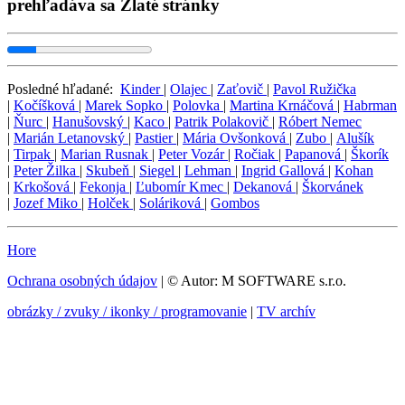
prehľadáva sa Zlaté stránky
Posledné hľadané:
Kinder
|
Olajec
|
Zaťovič
|
Pavol Ružička
|
Kočíšková
|
Marek Sopko
|
Polovka
|
Martina Krnáčová
|
Habrman
|
Ňurc
|
Hanušovský
|
Kaco
|
Patrik Polakovič
|
Róbert Nemec
|
Marián Letanovský
|
Pastier
|
Mária Ovšonková
|
Zubo
|
Alušík
|
Tirpak
|
Marian Rusnak
|
Peter Vozár
|
Ročiak
|
Papanová
|
Škorík
|
Peter Žilka
|
Skubeň
|
Siegel
|
Lehman
|
Ingrid Gallová
|
Kohan
|
Krkošová
|
Fekonja
|
Ľubomír Kmec
|
Dekanová
|
Škorvánek
|
Jozef Miko
|
Holček
|
Soláriková
|
Gombos
Hore
Ochrana osobných údajov
| © Autor: M SOFTWARE s.r.o.
obrázky / zvuky / ikonky / programovanie
|
TV archív