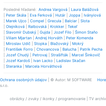
Posledné hľadané:
Andrea Vargová
|
Laura Balážová
|
Peter Skála
|
Eva Ferková
|
Hutár
|
Joppa
|
Iványiová
|
Marek Ujco
|
Compel
|
Grecula
|
Balciar
|
Slota
|
Olejníková
|
Ralbovská
|
Krokker
|
Tekeľ
|
Slavomír Dubský
|
Gujda
|
Jozef Filo
|
Šimon Staňo
|
Viliam Mjartan
|
Andrej Horváth
|
Peter Komenda
|
Miroslav Udič
|
Stopka
|
Blažovský
|
Mokrý
|
František Forro
|
Chovancova
|
Balucha
|
Patrik Pecha
|
Jozef Chudý
|
Petrovaj
|
Strašifták
|
Marcel Šinkovič
|
Jozef Kardoš
|
Ivan Lacko
|
Ladislav Skačan
|
Steranka
|
Marcela Horváthová
Ochrana osobných údajov
| © Autor: M SOFTWARE
Hore
s.r.o.
obrázky / zvuky / ikonky / programovanie
|
TV archív