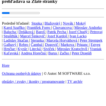
prehľadáva sa Zlaté stránky
Posledné hľadané:
Stopka
|
Blažovský
|
Novák
|
Mokrý
|
Karol Szaffko
|
František Forro
|
Chovancova
|
Miroslav Andorko
|
Balucha
|
Drdáková
|
Baroš
|
Patrik Pecha
|
Jozef Chudý
|
Petrovaj
|
Strašifták
|
Marcel Šinkovič
|
Jozef Kardoš
|
Ivan Lacko
|
Ladislav Skačan
|
Steranka
|
Marcela Horváthová
|
Peter Strempek
|
Galbavý
|
Rebro
|
Čambal
|
Dugovič
|
Markova
|
Priganc
|
Egyeg
|
Hrnčiar
|
Kyzúr
|
Litecká
|
Siviček
|
Miroslav Kratochvíl
|
Vraniak
|
Kaľavská
|
Andrea Horečná
|
Barus
|
Začko
|
Peter Dragúň
Hore
Ochrana osobných údajov
| © Autor: M SOFTWARE s.r.o.
obrázky / zvuky / ikonky / programovanie
|
TV archív