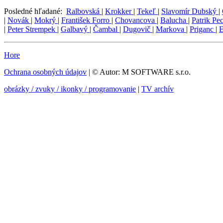
Posledné hľadané:
Ralbovská
|
Krokker
|
Tekeľ
|
Slavomír Dubský
|
|
Novák
|
Mokrý
|
František Forro
|
Chovancova
|
Balucha
|
Patrik Pe
|
Peter Strempek
|
Galbavý
|
Čambal
|
Dugovič
|
Markova
|
Priganc
|
Hore
Ochrana osobných údajov
| © Autor: M SOFTWARE s.r.o.
obrázky / zvuky / ikonky / programovanie
|
TV archív