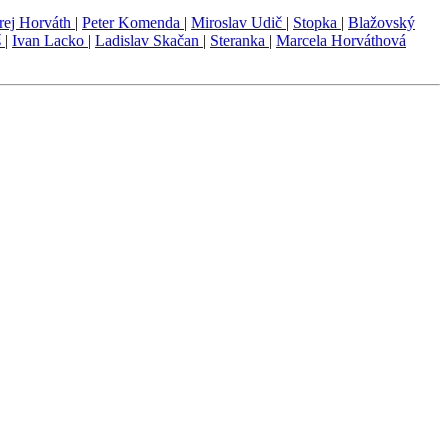
rej Horváth
|
Peter Komenda
|
Miroslav Udič
|
Stopka
|
Blažovský
š
|
Ivan Lacko
|
Ladislav Skačan
|
Steranka
|
Marcela Horváthová