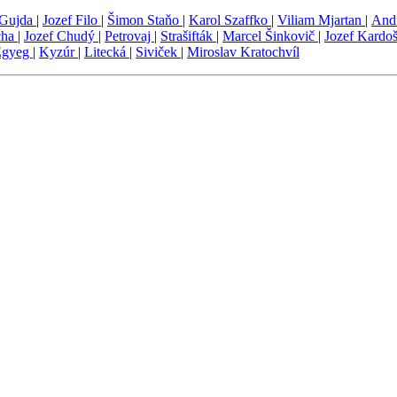
Gujda
|
Jozef Filo
|
Šimon Staňo
|
Karol Szaffko
|
Viliam Mjartan
|
And
cha
|
Jozef Chudý
|
Petrovaj
|
Strašifták
|
Marcel Šinkovič
|
Jozef Kardo
Egyeg
|
Kyzúr
|
Litecká
|
Siviček
|
Miroslav Kratochvíl