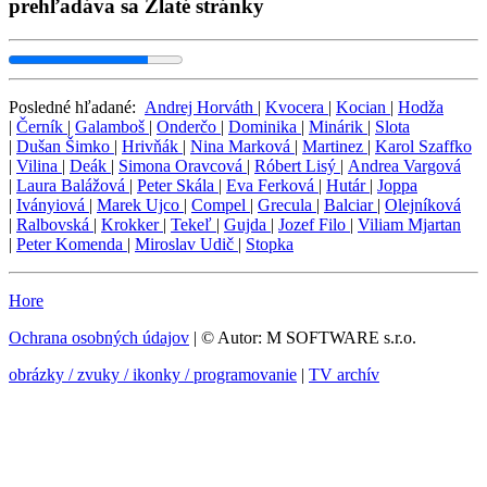
prehľadáva sa Zlaté stránky
Posledné hľadané:
Andrej Horváth
|
Kvocera
|
Kocian
|
Hodža
|
Černík
|
Galamboš
|
Onderčo
|
Dominika
|
Minárik
|
Slota
|
Dušan Šimko
|
Hrivňák
|
Nina Marková
|
Martinez
|
Karol Szaffko
|
Vilina
|
Deák
|
Simona Oravcová
|
Róbert Lisý
|
Andrea Vargová
|
Laura Balážová
|
Peter Skála
|
Eva Ferková
|
Hutár
|
Joppa
|
Iványiová
|
Marek Ujco
|
Compel
|
Grecula
|
Balciar
|
Olejníková
|
Ralbovská
|
Krokker
|
Tekeľ
|
Gujda
|
Jozef Filo
|
Viliam Mjartan
|
Peter Komenda
|
Miroslav Udič
|
Stopka
Hore
Ochrana osobných údajov
| © Autor: M SOFTWARE s.r.o.
obrázky / zvuky / ikonky / programovanie
|
TV archív