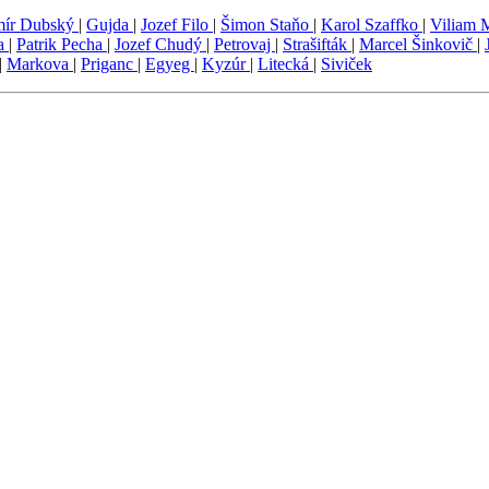
mír Dubský
|
Gujda
|
Jozef Filo
|
Šimon Staňo
|
Karol Szaffko
|
Viliam 
a
|
Patrik Pecha
|
Jozef Chudý
|
Petrovaj
|
Strašifták
|
Marcel Šinkovič
|
|
Markova
|
Priganc
|
Egyeg
|
Kyzúr
|
Litecká
|
Siviček