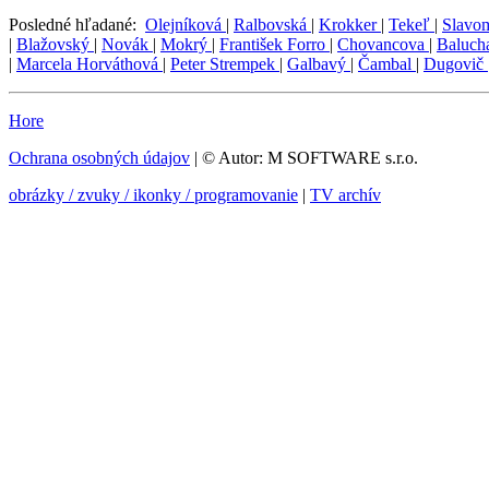
Posledné hľadané:
Olejníková
|
Ralbovská
|
Krokker
|
Tekeľ
|
Slavo
|
Blažovský
|
Novák
|
Mokrý
|
František Forro
|
Chovancova
|
Baluch
|
Marcela Horváthová
|
Peter Strempek
|
Galbavý
|
Čambal
|
Dugovič
Hore
Ochrana osobných údajov
| © Autor: M SOFTWARE s.r.o.
obrázky / zvuky / ikonky / programovanie
|
TV archív