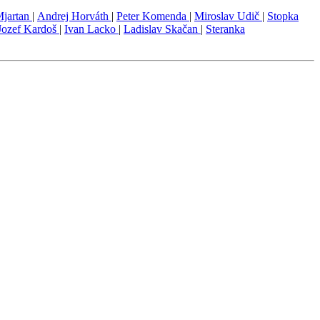
Mjartan
|
Andrej Horváth
|
Peter Komenda
|
Miroslav Udič
|
Stopka
Jozef Kardoš
|
Ivan Lacko
|
Ladislav Skačan
|
Steranka