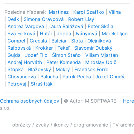
Posledné hľadané:
Martinez
|
Karol Szaffko
|
Vilina
|
Deák
|
Simona Oravcová
|
Róbert Lisý
|
Andrea Vargová
|
Laura Balážová
|
Peter Skála
|
Eva Ferková
|
Hutár
|
Joppa
|
Iványiová
|
Marek Ujco
|
Compel
|
Grecula
|
Balciar
|
Slota
|
Olejníková
|
Ralbovská
|
Krokker
|
Tekeľ
|
Slavomír Dubský
|
Gujda
|
Jozef Filo
|
Šimon Staňo
|
Viliam Mjartan
|
Andrej Horváth
|
Peter Komenda
|
Miroslav Udič
|
Stopka
|
Blažovský
|
Mokrý
|
František Forro
|
Chovancova
|
Balucha
|
Patrik Pecha
|
Jozef Chudý
|
Petrovaj
|
Strašifták
Ochrana osobných údajov
| © Autor: M SOFTWARE
Hore
s.r.o.
obrázky / zvuky / ikonky / programovanie
|
TV archív