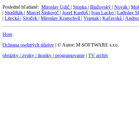
Posledné hľadané:
Miroslav Udič
|
Stopka
|
Blažovský
|
Novák
|
Mo
|
Strašifták
|
Marcel Šinkovič
|
Jozef Kardoš
|
Ivan Lacko
|
Ladislav 
|
Litecká
|
Siviček
|
Miroslav Kratochvíl
|
Vraniak
|
Kaľavská
|
Andre
Hore
Ochrana osobných údajov
| © Autor: M SOFTWARE s.r.o.
obrázky / zvuky / ikonky / programovanie
|
TV archív