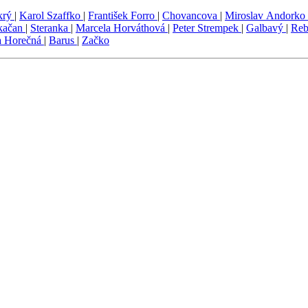
krý
|
Karol Szaffko
|
František Forro
|
Chovancova
|
Miroslav Andorko
Skačan
|
Steranka
|
Marcela Horváthová
|
Peter Strempek
|
Galbavý
|
Re
a Horečná
|
Barus
|
Začko