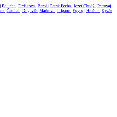
|
Balucha
|
Drdáková
|
Baroš
|
Patrik Pecha
|
Jozef Chudý
|
Petrovaj
bro
|
Čambal
|
Dugovič
|
Markova
|
Priganc
|
Egyeg
|
Hrnčiar
|
Kyzúr