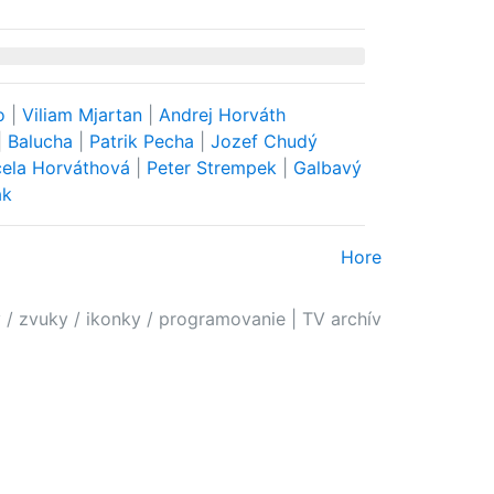
ko
|
Viliam Mjartan
|
Andrej Horváth
|
Balucha
|
Patrik Pecha
|
Jozef Chudý
ela Horváthová
|
Peter Strempek
|
Galbavý
ak
Hore
 / zvuky / ikonky / programovanie
|
TV archív