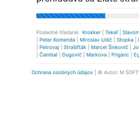
Posledné hľadané:
Krokker
|
Tekeľ
|
Slavo
|
Peter Komenda
|
Miroslav Udič
|
Stopka
|
|
Petrovaj
|
Strašifták
|
Marcel Šinkovič
|
Jo
|
Čambal
|
Dugovič
|
Markova
|
Priganc
|
E
Ochrana osobných údajov
| © Autor: M SOFT