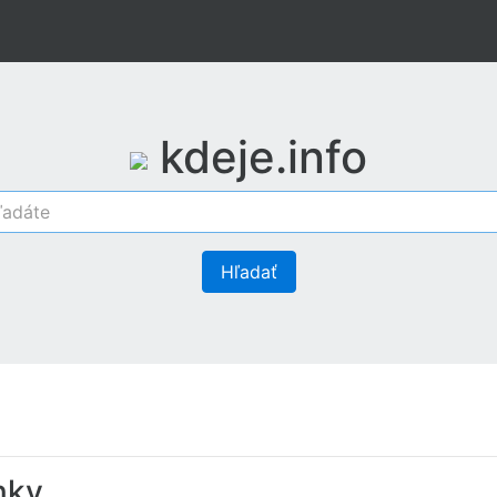
kdeje.info
Hľadať
nky