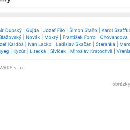
mír Dubský
|
Gujda
|
Jozef Filo
|
Šimon Staňo
|
Karol Szaff
Blažovský
|
Novák
|
Mokrý
|
František Forro
|
Chovancova
zef Kardoš
|
Ivan Lacko
|
Ladislav Skačan
|
Steranka
|
Marc
gyeg
|
Kyzúr
|
Litecká
|
Siviček
|
Miroslav Kratochvíl
|
Vrani
WARE s.r.o.
obrázky