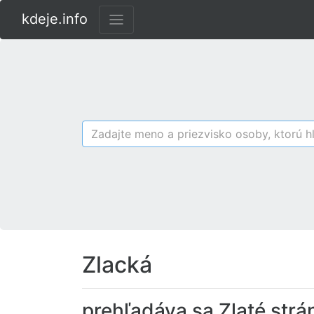
kdeje.info
Zlacká
prehľadáva sa Zlaté strá