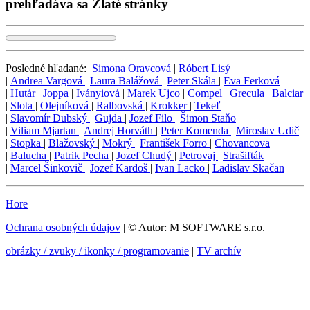
prehľadáva sa Zlaté stránky
Posledné hľadané:
Simona Oravcová
|
Róbert Lisý
|
Andrea Vargová
|
Laura Balážová
|
Peter Skála
|
Eva Ferková
|
Hutár
|
Joppa
|
Iványiová
|
Marek Ujco
|
Compel
|
Grecula
|
Balciar
|
Slota
|
Olejníková
|
Ralbovská
|
Krokker
|
Tekeľ
|
Slavomír Dubský
|
Gujda
|
Jozef Filo
|
Šimon Staňo
|
Viliam Mjartan
|
Andrej Horváth
|
Peter Komenda
|
Miroslav Udič
|
Stopka
|
Blažovský
|
Mokrý
|
František Forro
|
Chovancova
|
Balucha
|
Patrik Pecha
|
Jozef Chudý
|
Petrovaj
|
Strašifták
|
Marcel Šinkovič
|
Jozef Kardoš
|
Ivan Lacko
|
Ladislav Skačan
Hore
Ochrana osobných údajov
| © Autor: M SOFTWARE s.r.o.
obrázky / zvuky / ikonky / programovanie
|
TV archív