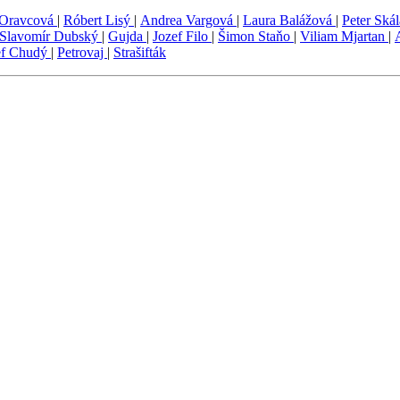
 Oravcová
|
Róbert Lisý
|
Andrea Vargová
|
Laura Balážová
|
Peter Ská
Slavomír Dubský
|
Gujda
|
Jozef Filo
|
Šimon Staňo
|
Viliam Mjartan
|
ef Chudý
|
Petrovaj
|
Strašifták