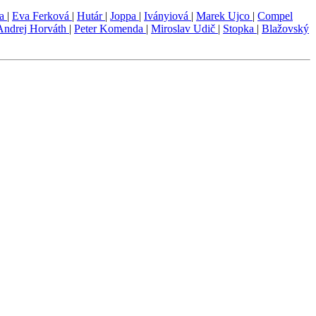
la
|
Eva Ferková
|
Hutár
|
Joppa
|
Iványiová
|
Marek Ujco
|
Compel
Andrej Horváth
|
Peter Komenda
|
Miroslav Udič
|
Stopka
|
Blažovský