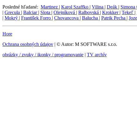
Posledné hľadané:
Martinez
|
Karol Szaffko
|
Vilina
|
Deák
|
Simona
|
Grecula
|
Balciar
|
Slota
|
Olejníková
|
Ralbovská
|
Krokker
|
Tekeľ
|
|
Mokrý
|
František Forro
|
Chovancova
|
Balucha
|
Patrik Pecha
|
Joz
Hore
Ochrana osobných údajov
| © Autor: M SOFTWARE s.r.o.
obrázky / zvuky / ikonky / programovanie
|
TV archív