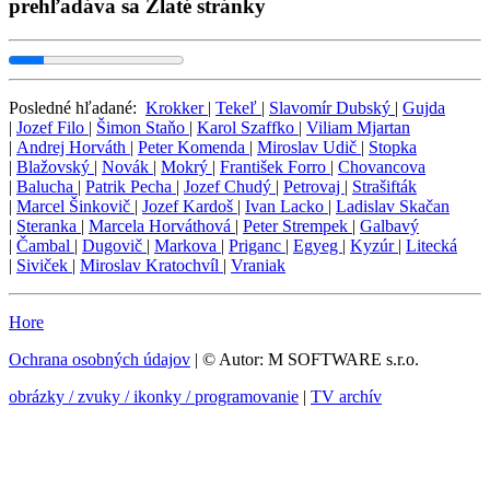
prehľadáva sa Zlaté stránky
Posledné hľadané:
Krokker
|
Tekeľ
|
Slavomír Dubský
|
Gujda
|
Jozef Filo
|
Šimon Staňo
|
Karol Szaffko
|
Viliam Mjartan
|
Andrej Horváth
|
Peter Komenda
|
Miroslav Udič
|
Stopka
|
Blažovský
|
Novák
|
Mokrý
|
František Forro
|
Chovancova
|
Balucha
|
Patrik Pecha
|
Jozef Chudý
|
Petrovaj
|
Strašifták
|
Marcel Šinkovič
|
Jozef Kardoš
|
Ivan Lacko
|
Ladislav Skačan
|
Steranka
|
Marcela Horváthová
|
Peter Strempek
|
Galbavý
|
Čambal
|
Dugovič
|
Markova
|
Priganc
|
Egyeg
|
Kyzúr
|
Litecká
|
Siviček
|
Miroslav Kratochvíl
|
Vraniak
Hore
Ochrana osobných údajov
| © Autor: M SOFTWARE s.r.o.
obrázky / zvuky / ikonky / programovanie
|
TV archív