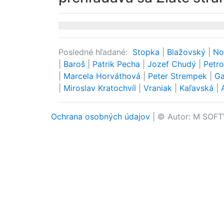
Posledné hľadané:
Stopka
|
Blažovský
|
No
|
Baroš
|
Patrik Pecha
|
Jozef Chudý
|
Petr
|
Marcela Horváthová
|
Peter Strempek
|
G
|
Miroslav Kratochvíl
|
Vraniak
|
Kaľavská
|
Ochrana osobných údajov
| © Autor: M SOFT