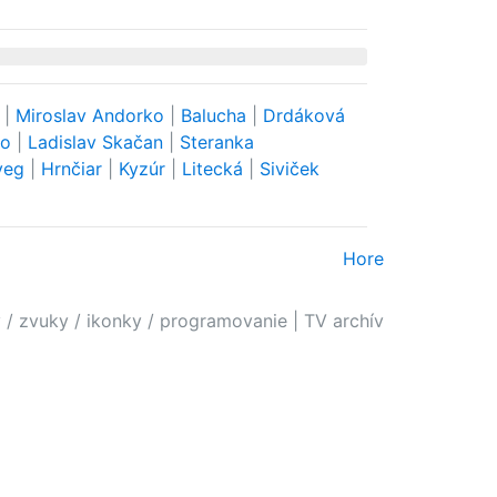
a
|
Miroslav Andorko
|
Balucha
|
Drdáková
ko
|
Ladislav Skačan
|
Steranka
yeg
|
Hrnčiar
|
Kyzúr
|
Litecká
|
Siviček
Hore
 / zvuky / ikonky / programovanie
|
TV archív