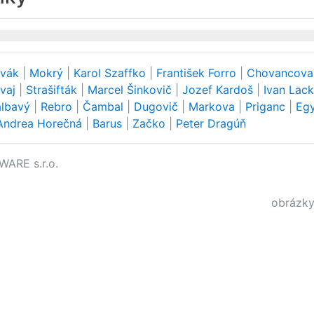
vák
|
Mokrý
|
Karol Szaffko
|
František Forro
|
Chovancov
ovaj
|
Strašifták
|
Marcel Šinkovič
|
Jozef Kardoš
|
Ivan Lac
albavý
|
Rebro
|
Čambal
|
Dugovič
|
Markova
|
Priganc
|
Eg
Andrea Horečná
|
Barus
|
Začko
|
Peter Dragúň
WARE s.r.o.
obrázky