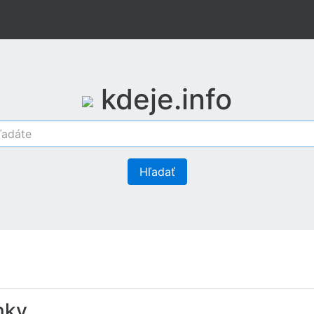
kdeje.info
Hľadať
nky