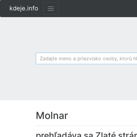
kdeje.info
Molnar
prehľadáva sa Zlaté strá