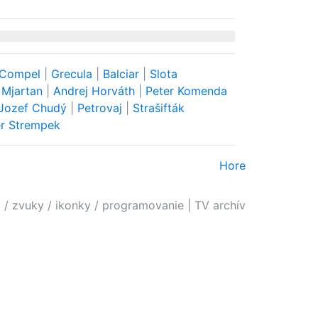
Compel
|
Grecula
|
Balciar
|
Slota
 Mjartan
|
Andrej Horváth
|
Peter Komenda
Jozef Chudý
|
Petrovaj
|
Strašifták
er Strempek
Hore
 / zvuky / ikonky / programovanie
|
TV archív