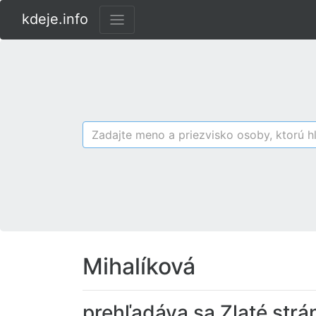
kdeje.info
Mihalíková
prehľadáva sa Zlaté strá