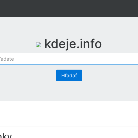
kdeje.info
Hľadať
nky