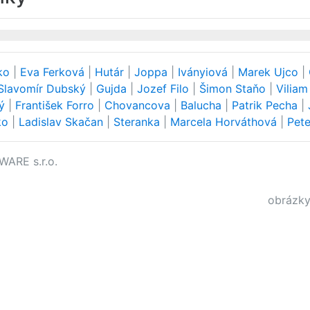
cko
|
Eva Ferková
|
Hutár
|
Joppa
|
Iványiová
|
Marek Ujco
|
Slavomír Dubský
|
Gujda
|
Jozef Filo
|
Šimon Staňo
|
Viliam
rý
|
František Forro
|
Chovancova
|
Balucha
|
Patrik Pecha
|
ko
|
Ladislav Skačan
|
Steranka
|
Marcela Horváthová
|
Pet
WARE s.r.o.
obrázky