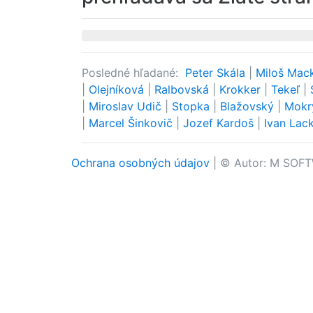
Posledné hľadané:
Peter Skála
|
Miloš Ma
|
Olejníková
|
Ralbovská
|
Krokker
|
Tekeľ
|
|
Miroslav Udič
|
Stopka
|
Blažovský
|
Mok
|
Marcel Šinkovič
|
Jozef Kardoš
|
Ivan Lac
Ochrana osobných údajov
| © Autor: M SOFT