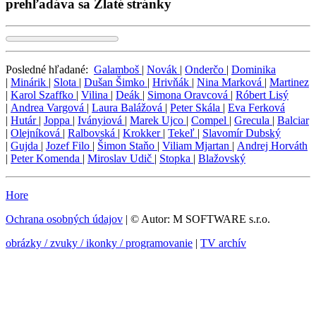
prehľadáva sa Zlaté stránky
Posledné hľadané:
Galamboš
|
Novák
|
Onderčo
|
Dominika
|
Minárik
|
Slota
|
Dušan Šimko
|
Hrivňák
|
Nina Marková
|
Martinez
|
Karol Szaffko
|
Vilina
|
Deák
|
Simona Oravcová
|
Róbert Lisý
|
Andrea Vargová
|
Laura Balážová
|
Peter Skála
|
Eva Ferková
|
Hutár
|
Joppa
|
Iványiová
|
Marek Ujco
|
Compel
|
Grecula
|
Balciar
|
Olejníková
|
Ralbovská
|
Krokker
|
Tekeľ
|
Slavomír Dubský
|
Gujda
|
Jozef Filo
|
Šimon Staňo
|
Viliam Mjartan
|
Andrej Horváth
|
Peter Komenda
|
Miroslav Udič
|
Stopka
|
Blažovský
Hore
Ochrana osobných údajov
| © Autor: M SOFTWARE s.r.o.
obrázky / zvuky / ikonky / programovanie
|
TV archív