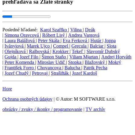
prehľadáva sa Zlaté stránky
Posledné hľadané:
Karol Szaffko
|
Vilina
|
Deák
|
Simona Oravcová
|
Róbert Lisý
|
Andrea Vargová
|
Laura Balážová
|
Peter Skála
|
Eva Ferková
|
Hutár
|
Joppa
|
Iványiová
|
Marek Ujco
|
Compel
|
Grecula
|
Balciar
|
Slota
|
Olejníková
|
Ralbovská
|
Krokker
|
Tekeľ
|
Slavomír Dubský
|
Gujda
|
Jozef Filo
|
Šimon Staňo
|
Viliam Mjartan
|
Andrej Horváth
|
Peter Komenda
|
Miroslav Udič
|
Stopka
|
Blažovský
|
Mokrý
|
František Forro
|
Chovancova
|
Balucha
|
Patrik Pecha
|
Jozef Chudý
|
Petrovaj
|
Strašifták
|
Jozef Kardoš
Hore
Ochrana osobných údajov
| © Autor: M SOFTWARE s.r.o.
obrázky / zvuky / ikonky / programovanie
|
TV archív