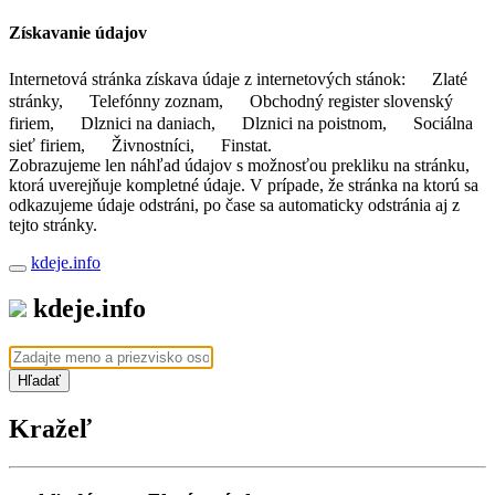
Získavanie údajov
Internetová stránka získava údaje z internetových stánok:
Zlaté
stránky,
Telefónny zoznam,
Obchodný register slovenský
firiem,
Dlznici na daniach,
Dlznici na poistnom,
Sociálna
sieť firiem,
Živnostníci,
Finstat.
Zobrazujeme len náhľad údajov s možnosťou prekliku na stránku,
ktorá uverejňuje kompletné údaje. V prípade, že stránka na ktorú sa
odkazujeme údaje odstráni, po čase sa automaticky odstránia aj z
tejto stránky.
kdeje.info
kdeje.info
Hľadať
Kražeľ