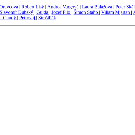
 Oravcová
|
Róbert Lisý
|
Andrea Vargová
|
Laura Balážová
|
Peter Ská
Slavomír Dubský
|
Gujda
|
Jozef Filo
|
Šimon Staňo
|
Viliam Mjartan
|
ef Chudý
|
Petrovaj
|
Strašifták