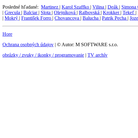
Posledné hľadané:
Martinez
|
Karol Szaffko
|
Vilina
|
Deák
|
Simona
|
Grecula
|
Balciar
|
Slota
|
Olejníková
|
Ralbovská
|
Krokker
|
Tekeľ
|
|
Mokrý
|
František Forro
|
Chovancova
|
Balucha
|
Patrik Pecha
|
Joz
Hore
Ochrana osobných údajov
| © Autor: M SOFTWARE s.r.o.
obrázky / zvuky / ikonky / programovanie
|
TV archív