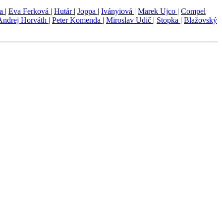
la
|
Eva Ferková
|
Hutár
|
Joppa
|
Iványiová
|
Marek Ujco
|
Compel
Andrej Horváth
|
Peter Komenda
|
Miroslav Udič
|
Stopka
|
Blažovský