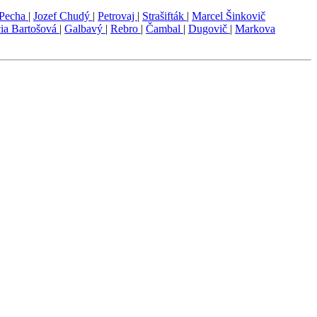
 Pecha
|
Jozef Chudý
|
Petrovaj
|
Strašifták
|
Marcel Šinkovič
ia Bartošová
|
Galbavý
|
Rebro
|
Čambal
|
Dugovič
|
Markova