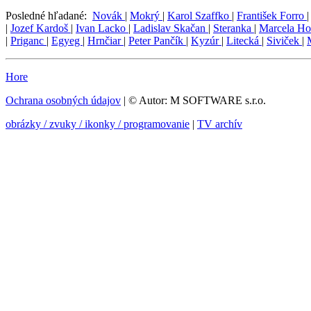
Posledné hľadané:
Novák
|
Mokrý
|
Karol Szaffko
|
František Forro
|
Jozef Kardoš
|
Ivan Lacko
|
Ladislav Skačan
|
Steranka
|
Marcela Ho
|
Priganc
|
Egyeg
|
Hrnčiar
|
Peter Pančík
|
Kyzúr
|
Litecká
|
Siviček
|
Hore
Ochrana osobných údajov
| © Autor: M SOFTWARE s.r.o.
obrázky / zvuky / ikonky / programovanie
|
TV archív