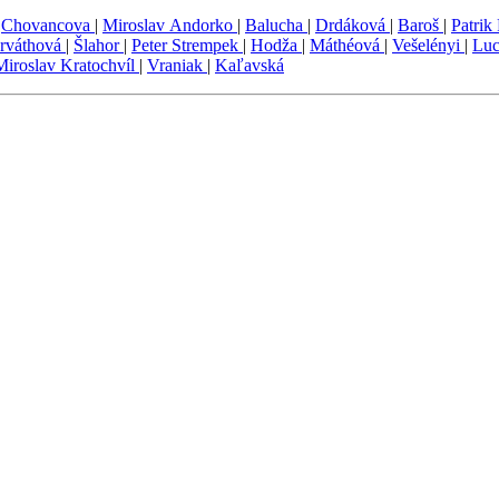
|
Chovancova
|
Miroslav Andorko
|
Balucha
|
Drdáková
|
Baroš
|
Patrik
rváthová
|
Šlahor
|
Peter Strempek
|
Hodža
|
Máthéová
|
Vešelényi
|
Luc
Miroslav Kratochvíl
|
Vraniak
|
Kaľavská