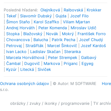
Posledné hľadané:
Olejníková
|
Ralbovská
|
Krokker
|
Tekeľ
|
Slavomír Dubský
|
Gujda
|
Jozef Filo
|
Šimon Staňo
|
Karol Szaffko
|
Viliam Mjartan
|
Andrej Horváth
|
Peter Komenda
|
Miroslav Udič
|
Stopka
|
Blažovský
|
Novák
|
Mokrý
|
František Forro
|
Chovancova
|
Balucha
|
Patrik Pecha
|
Jozef Chudý
|
Petrovaj
|
Strašifták
|
Marcel Šinkovič
|
Jozef Kardoš
|
Ivan Lacko
|
Ladislav Skačan
|
Steranka
|
Marcela Horváthová
|
Peter Strempek
|
Galbavý
|
Čambal
|
Dugovič
|
Markova
|
Priganc
|
Egyeg
|
Kyzúr
|
Litecká
|
Siviček
Ochrana osobných údajov
| © Autor: M SOFTWARE
Hore
s.r.o.
obrázky / zvuky / ikonky / programovanie
|
TV archív