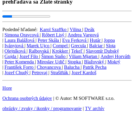
prehľadáva sa Zlaté stránky
Posledné hľadané:
Karol Szaffko
|
Vilina
|
Deák
|
Simona Oravcová
|
Róbert Lisý
|
Andrea Vargová
|
Laura Balážová
|
Peter Skála
|
Eva Ferková
|
Hutár
|
Joppa
|
Iványiová
|
Marek Ujco
|
Compel
|
Grecula
|
Balciar
|
Slota
|
Olejníková
|
Ralbovská
|
Krokker
|
Tekeľ
|
Slavomír Dubský
|
Gujda
|
Jozef Filo
|
Šimon Staňo
|
Viliam Mjartan
|
Andrej Horváth
|
Peter Komenda
|
Miroslav Udič
|
Stopka
|
Blažovský
|
Mokrý
|
František Forro
|
Chovancova
|
Balucha
|
Patrik Pecha
|
Jozef Chudý
|
Petrovaj
|
Strašifták
|
Jozef Kardoš
Hore
Ochrana osobných údajov
| © Autor: M SOFTWARE s.r.o.
obrázky / zvuky / ikonky / programovanie
|
TV archív