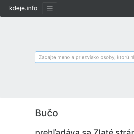
kdeje.info
Bučo
prehľadáva sa Zlaté strá