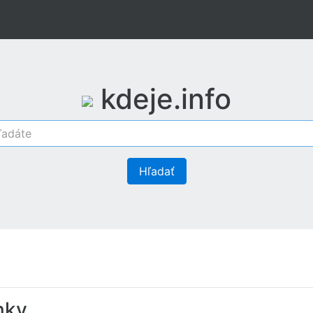
kdeje.info
Hľadať
nky