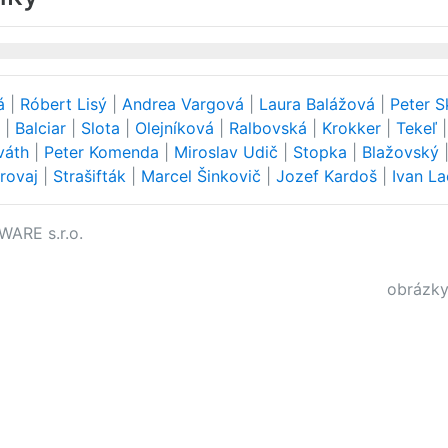
vá
|
Róbert Lisý
|
Andrea Vargová
|
Laura Balážová
|
Peter S
a
|
Balciar
|
Slota
|
Olejníková
|
Ralbovská
|
Krokker
|
Tekeľ
váth
|
Peter Komenda
|
Miroslav Udič
|
Stopka
|
Blažovský
trovaj
|
Strašifták
|
Marcel Šinkovič
|
Jozef Kardoš
|
Ivan L
WARE s.r.o.
obrázky