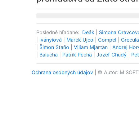
Posledné hľadané:
Deák
|
Simona Oravco
|
Iványiová
|
Marek Ujco
|
Compel
|
Grecul
|
Šimon Staňo
|
Viliam Mjartan
|
Andrej Hor
|
Balucha
|
Patrik Pecha
|
Jozef Chudý
|
Pe
Ochrana osobných údajov
| © Autor: M SOFT