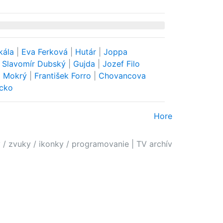
kála
|
Eva Ferková
|
Hutár
|
Joppa
|
Slavomír Dubský
|
Gujda
|
Jozef Filo
|
Mokrý
|
František Forro
|
Chovancova
acko
Hore
 / zvuky / ikonky / programovanie
|
TV archív