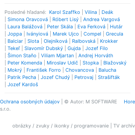
Posledné hľadané:
Karol Szaffko
|
Vilina
|
Deák
|
Simona Oravcová
|
Róbert Lisý
|
Andrea Vargová
|
Laura Balážová
|
Peter Skála
|
Eva Ferková
|
Hutár
|
Joppa
|
Iványiová
|
Marek Ujco
|
Compel
|
Grecula
|
Balciar
|
Slota
|
Olejníková
|
Ralbovská
|
Krokker
|
Tekeľ
|
Slavomír Dubský
|
Gujda
|
Jozef Filo
|
Šimon Staňo
|
Viliam Mjartan
|
Andrej Horváth
|
Peter Komenda
|
Miroslav Udič
|
Stopka
|
Blažovský
|
Mokrý
|
František Forro
|
Chovancova
|
Balucha
|
Patrik Pecha
|
Jozef Chudý
|
Petrovaj
|
Strašifták
|
Jozef Kardoš
Ochrana osobných údajov
| © Autor: M SOFTWARE
Hore
s.r.o.
obrázky / zvuky / ikonky / programovanie
|
TV archív