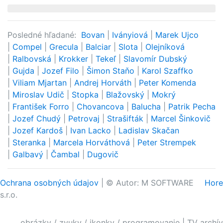
Posledné hľadané:
Bovan
|
Iványiová
|
Marek Ujco
|
Compel
|
Grecula
|
Balciar
|
Slota
|
Olejníková
|
Ralbovská
|
Krokker
|
Tekeľ
|
Slavomír Dubský
|
Gujda
|
Jozef Filo
|
Šimon Staňo
|
Karol Szaffko
|
Viliam Mjartan
|
Andrej Horváth
|
Peter Komenda
|
Miroslav Udič
|
Stopka
|
Blažovský
|
Mokrý
|
František Forro
|
Chovancova
|
Balucha
|
Patrik Pecha
|
Jozef Chudý
|
Petrovaj
|
Strašifták
|
Marcel Šinkovič
|
Jozef Kardoš
|
Ivan Lacko
|
Ladislav Skačan
|
Steranka
|
Marcela Horváthová
|
Peter Strempek
|
Galbavý
|
Čambal
|
Dugovič
Ochrana osobných údajov
| © Autor: M SOFTWARE
Hore
s.r.o.
obrázky / zvuky / ikonky / programovanie
|
TV archív