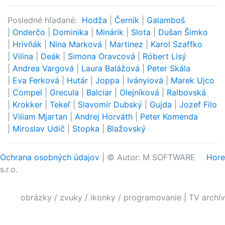
Posledné hľadané:
Hodža
|
Černík
|
Galamboš
|
Onderčo
|
Dominika
|
Minárik
|
Slota
|
Dušan Šimko
|
Hrivňák
|
Nina Marková
|
Martinez
|
Karol Szaffko
|
Vilina
|
Deák
|
Simona Oravcová
|
Róbert Lisý
|
Andrea Vargová
|
Laura Balážová
|
Peter Skála
|
Eva Ferková
|
Hutár
|
Joppa
|
Iványiová
|
Marek Ujco
|
Compel
|
Grecula
|
Balciar
|
Olejníková
|
Ralbovská
|
Krokker
|
Tekeľ
|
Slavomír Dubský
|
Gujda
|
Jozef Filo
|
Viliam Mjartan
|
Andrej Horváth
|
Peter Komenda
|
Miroslav Udič
|
Stopka
|
Blažovský
Ochrana osobných údajov
| © Autor: M SOFTWARE
Hore
s.r.o.
obrázky / zvuky / ikonky / programovanie
|
TV archív