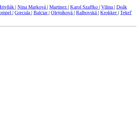
Hrivňák
|
Nina Marková
|
Martinez
|
Karol Szaffko
|
Vilina
|
Deák
ompel
|
Grecula
|
Balciar
|
Olejníková
|
Ralbovská
|
Krokker
|
Tekeľ