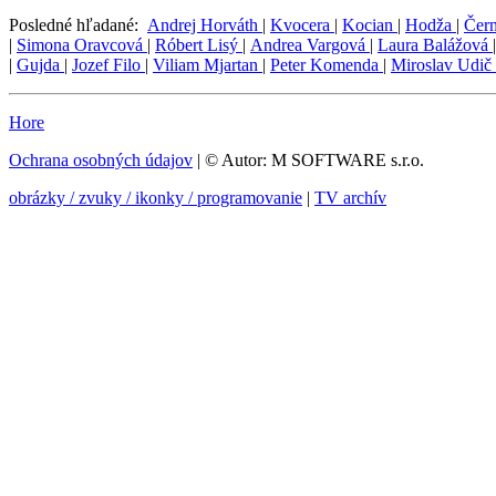
Posledné hľadané:
Andrej Horváth
|
Kvocera
|
Kocian
|
Hodža
|
Čer
|
Simona Oravcová
|
Róbert Lisý
|
Andrea Vargová
|
Laura Balážová
|
Gujda
|
Jozef Filo
|
Viliam Mjartan
|
Peter Komenda
|
Miroslav Udič
Hore
Ochrana osobných údajov
| © Autor: M SOFTWARE s.r.o.
obrázky / zvuky / ikonky / programovanie
|
TV archív