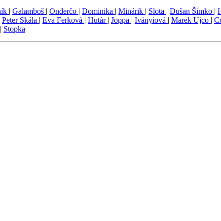
ník
|
Galamboš
|
Onderčo
|
Dominika
|
Minárik
|
Slota
|
Dušan Šimko
|
|
Peter Skála
|
Eva Ferková
|
Hutár
|
Joppa
|
Iványiová
|
Marek Ujco
|
C
|
Stopka