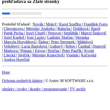
prehľadáva sa Zlaté stránky
Posledné hľadané:
Novák
|
Mokrý
|
Karol Szaffko
|
František Forro
|
Chovancova
|
Miroslav Andorko
|
Balucha
|
Drdáková
|
Baroš
|
Patrik Pecha
|
Jozef Chudý
|
Petrovaj
|
Strašifták
|
Marcel Šinkovič
|
Jozef Kardoš
|
Ivan Lacko
|
Ladislav Skačan
|
Steranka
|
Marcela Horváthová
|
Šlahor
|
Peter Strempek
|
Máthéová
|
Vešelényi
|
Lucia Bartošová
|
Galbavý
|
Rebro
|
Čambal
|
Dugovič
|
Markova
|
Priganc
|
Egyeg
|
Hrnčiar
|
Peter Pančík
|
Kyzúr
|
Litecká
|
Siviček
|
Miroslav Kratochvíl
|
Vraniak
|
Kaľavská
|
Andrea Horečná
Hore
Ochrana osobných údajov
| © Autor: M SOFTWARE s.r.o.
obrázky / zvuky / ikonky / programovanie
|
TV archív