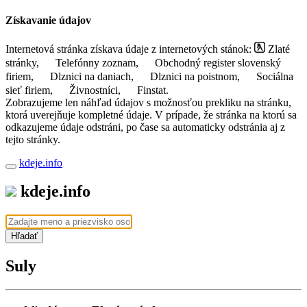
Získavanie údajov
Internetová stránka získava údaje z internetových stánok:
Zlaté
stránky,
Telefónny zoznam,
Obchodný register slovenský
firiem,
Dlznici na daniach,
Dlznici na poistnom,
Sociálna
sieť firiem,
Živnostníci,
Finstat.
Zobrazujeme len náhľad údajov s možnosťou prekliku na stránku,
ktorá uverejňuje kompletné údaje. V prípade, že stránka na ktorú sa
odkazujeme údaje odstráni, po čase sa automaticky odstránia aj z
tejto stránky.
kdeje.info
kdeje.info
Hľadať
Suly