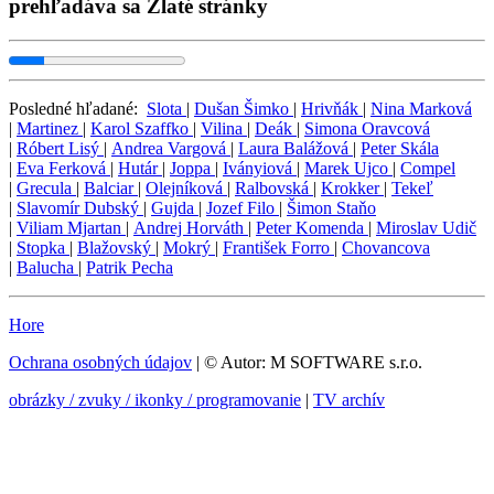
prehľadáva sa Zlaté stránky
Posledné hľadané:
Slota
|
Dušan Šimko
|
Hrivňák
|
Nina Marková
|
Martinez
|
Karol Szaffko
|
Vilina
|
Deák
|
Simona Oravcová
|
Róbert Lisý
|
Andrea Vargová
|
Laura Balážová
|
Peter Skála
|
Eva Ferková
|
Hutár
|
Joppa
|
Iványiová
|
Marek Ujco
|
Compel
|
Grecula
|
Balciar
|
Olejníková
|
Ralbovská
|
Krokker
|
Tekeľ
|
Slavomír Dubský
|
Gujda
|
Jozef Filo
|
Šimon Staňo
|
Viliam Mjartan
|
Andrej Horváth
|
Peter Komenda
|
Miroslav Udič
|
Stopka
|
Blažovský
|
Mokrý
|
František Forro
|
Chovancova
|
Balucha
|
Patrik Pecha
Hore
Ochrana osobných údajov
| © Autor: M SOFTWARE s.r.o.
obrázky / zvuky / ikonky / programovanie
|
TV archív