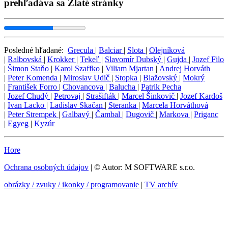
prehľadáva sa Zlaté stránky
Posledné hľadané:
Grecula
|
Balciar
|
Slota
|
Olejníková
|
Ralbovská
|
Krokker
|
Tekeľ
|
Slavomír Dubský
|
Gujda
|
Jozef Filo
|
Šimon Staňo
|
Karol Szaffko
|
Viliam Mjartan
|
Andrej Horváth
|
Peter Komenda
|
Miroslav Udič
|
Stopka
|
Blažovský
|
Mokrý
|
František Forro
|
Chovancova
|
Balucha
|
Patrik Pecha
|
Jozef Chudý
|
Petrovaj
|
Strašifták
|
Marcel Šinkovič
|
Jozef Kardoš
|
Ivan Lacko
|
Ladislav Skačan
|
Steranka
|
Marcela Horváthová
|
Peter Strempek
|
Galbavý
|
Čambal
|
Dugovič
|
Markova
|
Priganc
|
Egyeg
|
Kyzúr
Hore
Ochrana osobných údajov
| © Autor: M SOFTWARE s.r.o.
obrázky / zvuky / ikonky / programovanie
|
TV archív