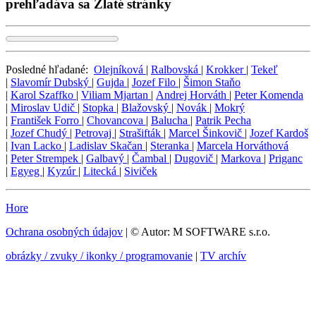
prehľadáva sa Zlaté stránky
Posledné hľadané:
Olejníková
|
Ralbovská
|
Krokker
|
Tekeľ
|
Slavomír Dubský
|
Gujda
|
Jozef Filo
|
Šimon Staňo
|
Karol Szaffko
|
Viliam Mjartan
|
Andrej Horváth
|
Peter Komenda
|
Miroslav Udič
|
Stopka
|
Blažovský
|
Novák
|
Mokrý
|
František Forro
|
Chovancova
|
Balucha
|
Patrik Pecha
|
Jozef Chudý
|
Petrovaj
|
Strašifták
|
Marcel Šinkovič
|
Jozef Kardoš
|
Ivan Lacko
|
Ladislav Skačan
|
Steranka
|
Marcela Horváthová
|
Peter Strempek
|
Galbavý
|
Čambal
|
Dugovič
|
Markova
|
Priganc
|
Egyeg
|
Kyzúr
|
Litecká
|
Siviček
Hore
Ochrana osobných údajov
| © Autor: M SOFTWARE s.r.o.
obrázky / zvuky / ikonky / programovanie
|
TV archív