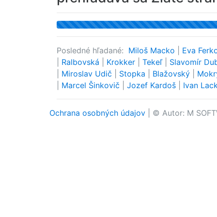
Posledné hľadané:
Miloš Macko
|
Eva Ferk
|
Ralbovská
|
Krokker
|
Tekeľ
|
Slavomír Du
|
Miroslav Udič
|
Stopka
|
Blažovský
|
Mok
|
Marcel Šinkovič
|
Jozef Kardoš
|
Ivan Lac
Ochrana osobných údajov
| © Autor: M SOFT