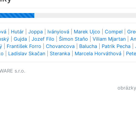
ová
|
Hutár
|
Joppa
|
Iványiová
|
Marek Ujco
|
Compel
|
Gre
bský
|
Gujda
|
Jozef Filo
|
Šimon Staňo
|
Viliam Mjartan
|
An
rý
|
František Forro
|
Chovancova
|
Balucha
|
Patrik Pecha
|
ko
|
Ladislav Skačan
|
Steranka
|
Marcela Horváthová
|
Pet
WARE s.r.o.
obrázky