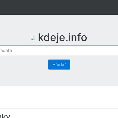
kdeje.info
Hľadať
nky