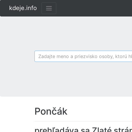
kdeje.info
Pončák
prehľadáva sa Zlaté strá