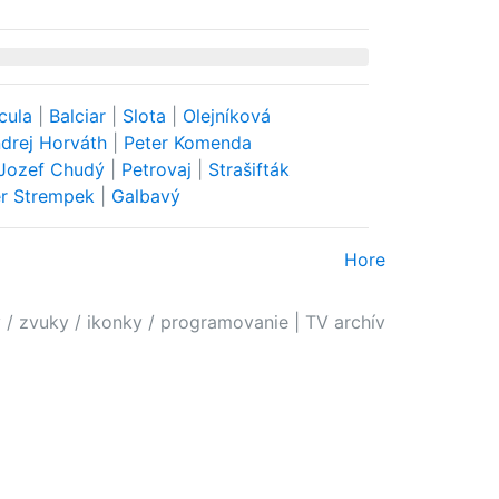
cula
|
Balciar
|
Slota
|
Olejníková
drej Horváth
|
Peter Komenda
Jozef Chudý
|
Petrovaj
|
Strašifták
er Strempek
|
Galbavý
Hore
 / zvuky / ikonky / programovanie
|
TV archív