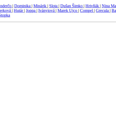
nderčo
|
Dominika
|
Minárik
|
Slota
|
Dušan Šimko
|
Hrivňák
|
Nina M
erková
|
Hutár
|
Joppa
|
Iványiová
|
Marek Ujco
|
Compel
|
Grecula
|
Ba
Stopka