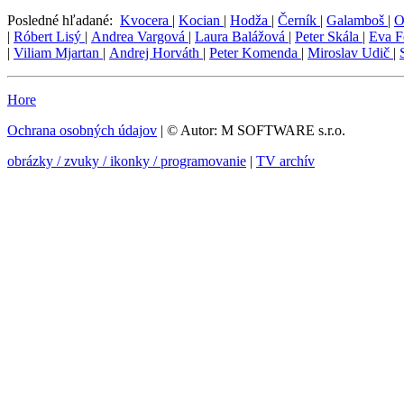
Posledné hľadané:
Kvocera
|
Kocian
|
Hodža
|
Černík
|
Galamboš
|
O
|
Róbert Lisý
|
Andrea Vargová
|
Laura Balážová
|
Peter Skála
|
Eva F
|
Viliam Mjartan
|
Andrej Horváth
|
Peter Komenda
|
Miroslav Udič
|
Hore
Ochrana osobných údajov
| © Autor: M SOFTWARE s.r.o.
obrázky / zvuky / ikonky / programovanie
|
TV archív