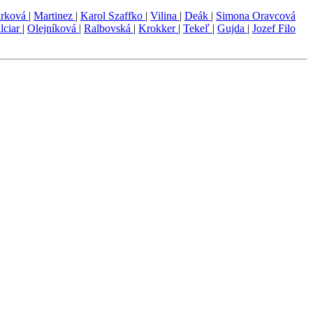
arková
|
Martinez
|
Karol Szaffko
|
Vilina
|
Deák
|
Simona Oravcová
lciar
|
Olejníková
|
Ralbovská
|
Krokker
|
Tekeľ
|
Gujda
|
Jozef Filo