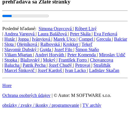
prehľadáva sa Zlaté stránky
Posledné hľadané:
Simona Oravcová
|
Róbert Lisý
|
Andrea Vargová
|
Laura Balážová
|
Peter Skála
|
Eva Ferková
|
Hutár
|
Joppa
|
Iványiová
|
Marek Ujco
|
Compel
|
Grecula
|
Balciar
|
Slota
|
Olejníková
|
Ralbovská
|
Krokker
|
Tekeľ
|
Slavomír Dubský
|
Gujda
|
Jozef Filo
|
Šimon Staňo
|
Viliam Mjartan
|
Andrej Horváth
|
Peter Komenda
|
Miroslav Udič
|
Stopka
|
Blažovský
|
Mokrý
|
František Forro
|
Chovancova
|
Balucha
|
Patrik Pecha
|
Jozef Chudý
|
Petrovaj
|
Strašifták
|
Marcel Šinkovič
|
Jozef Kardoš
|
Ivan Lacko
|
Ladislav Skačan
Hore
Ochrana osobných údajov
| © Autor: M SOFTWARE s.r.o.
obrázky / zvuky / ikonky / programovanie
|
TV archív