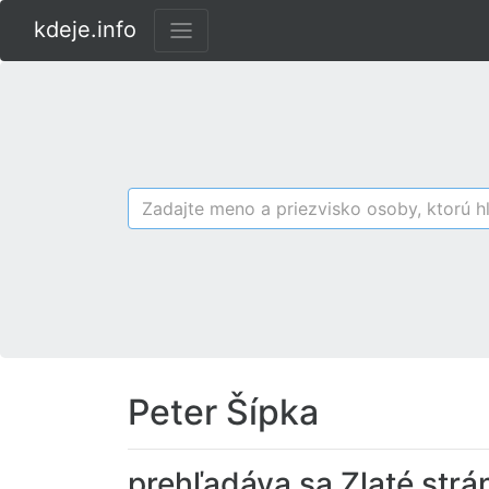
kdeje.info
Peter Šípka
prehľadáva sa Zlaté strá