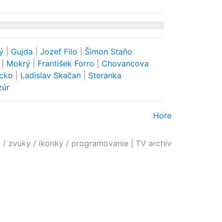
ký
|
Gujda
|
Jozef Filo
|
Šimon Staňo
ý
|
Mokrý
|
František Forro
|
Chovancova
acko
|
Ladislav Skačan
|
Steranka
zúr
Hore
 / zvuky / ikonky / programovanie
|
TV archív