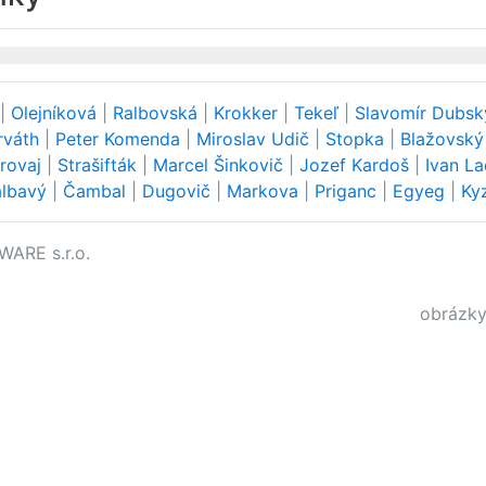
|
Olejníková
|
Ralbovská
|
Krokker
|
Tekeľ
|
Slavomír Dubs
rváth
|
Peter Komenda
|
Miroslav Udič
|
Stopka
|
Blažovsk
trovaj
|
Strašifták
|
Marcel Šinkovič
|
Jozef Kardoš
|
Ivan L
albavý
|
Čambal
|
Dugovič
|
Markova
|
Priganc
|
Egyeg
|
Ky
WARE s.r.o.
obrázky