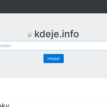
kdeje.info
Hľadať
nky