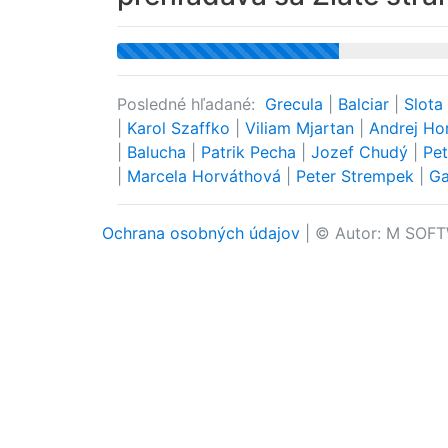
Posledné hľadané:
Grecula
|
Balciar
|
Slota
|
Karol Szaffko
|
Viliam Mjartan
|
Andrej Ho
|
Balucha
|
Patrik Pecha
|
Jozef Chudý
|
Pe
|
Marcela Horváthová
|
Peter Strempek
|
G
Ochrana osobných údajov
| © Autor: M SOFT