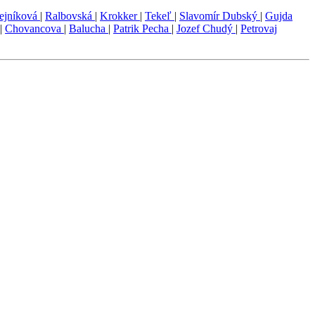
ejníková
|
Ralbovská
|
Krokker
|
Tekeľ
|
Slavomír Dubský
|
Gujda
|
Chovancova
|
Balucha
|
Patrik Pecha
|
Jozef Chudý
|
Petrovaj