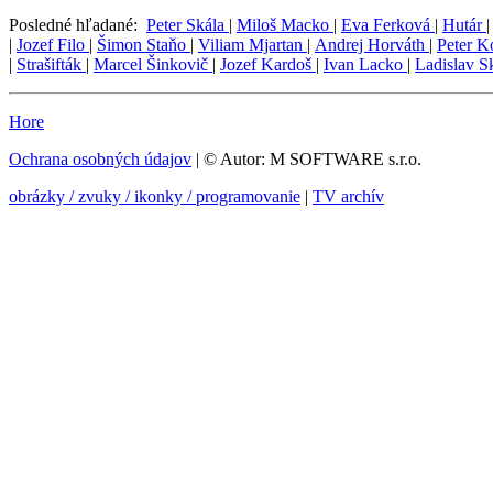
Posledné hľadané:
Peter Skála
|
Miloš Macko
|
Eva Ferková
|
Hutár
|
Jozef Filo
|
Šimon Staňo
|
Viliam Mjartan
|
Andrej Horváth
|
Peter 
|
Strašifták
|
Marcel Šinkovič
|
Jozef Kardoš
|
Ivan Lacko
|
Ladislav 
Hore
Ochrana osobných údajov
| © Autor: M SOFTWARE s.r.o.
obrázky / zvuky / ikonky / programovanie
|
TV archív