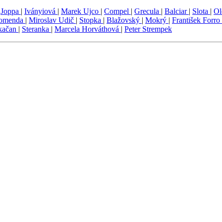
|
Joppa
|
Iványiová
|
Marek Ujco
|
Compel
|
Grecula
|
Balciar
|
Slota
|
Ol
Komenda
|
Miroslav Udič
|
Stopka
|
Blažovský
|
Mokrý
|
František Forro
Skačan
|
Steranka
|
Marcela Horváthová
|
Peter Strempek