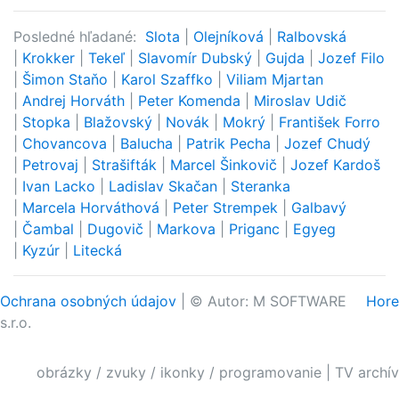
Posledné hľadané:
Slota
|
Olejníková
|
Ralbovská
|
Krokker
|
Tekeľ
|
Slavomír Dubský
|
Gujda
|
Jozef Filo
|
Šimon Staňo
|
Karol Szaffko
|
Viliam Mjartan
|
Andrej Horváth
|
Peter Komenda
|
Miroslav Udič
|
Stopka
|
Blažovský
|
Novák
|
Mokrý
|
František Forro
|
Chovancova
|
Balucha
|
Patrik Pecha
|
Jozef Chudý
|
Petrovaj
|
Strašifták
|
Marcel Šinkovič
|
Jozef Kardoš
|
Ivan Lacko
|
Ladislav Skačan
|
Steranka
|
Marcela Horváthová
|
Peter Strempek
|
Galbavý
|
Čambal
|
Dugovič
|
Markova
|
Priganc
|
Egyeg
|
Kyzúr
|
Litecká
Ochrana osobných údajov
| © Autor: M SOFTWARE
Hore
s.r.o.
obrázky / zvuky / ikonky / programovanie
|
TV archív