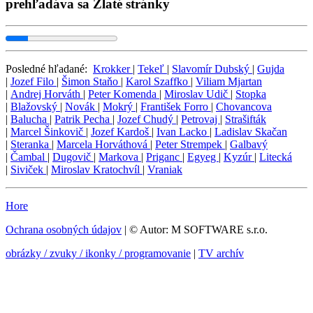
prehľadáva sa Zlaté stránky
Posledné hľadané:
Krokker
|
Tekeľ
|
Slavomír Dubský
|
Gujda
|
Jozef Filo
|
Šimon Staňo
|
Karol Szaffko
|
Viliam Mjartan
|
Andrej Horváth
|
Peter Komenda
|
Miroslav Udič
|
Stopka
|
Blažovský
|
Novák
|
Mokrý
|
František Forro
|
Chovancova
|
Balucha
|
Patrik Pecha
|
Jozef Chudý
|
Petrovaj
|
Strašifták
|
Marcel Šinkovič
|
Jozef Kardoš
|
Ivan Lacko
|
Ladislav Skačan
|
Steranka
|
Marcela Horváthová
|
Peter Strempek
|
Galbavý
|
Čambal
|
Dugovič
|
Markova
|
Priganc
|
Egyeg
|
Kyzúr
|
Litecká
|
Siviček
|
Miroslav Kratochvíl
|
Vraniak
Hore
Ochrana osobných údajov
| © Autor: M SOFTWARE s.r.o.
obrázky / zvuky / ikonky / programovanie
|
TV archív