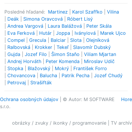
Posledné hľadané:
Martinez
|
Karol Szaffko
|
Vilina
|
Deák
|
Simona Oravcová
|
Róbert Lisý
|
Andrea Vargová
|
Laura Balážová
|
Peter Skála
|
Eva Ferková
|
Hutár
|
Joppa
|
Iványiová
|
Marek Ujco
|
Compel
|
Grecula
|
Balciar
|
Slota
|
Olejníková
|
Ralbovská
|
Krokker
|
Tekeľ
|
Slavomír Dubský
|
Gujda
|
Jozef Filo
|
Šimon Staňo
|
Viliam Mjartan
|
Andrej Horváth
|
Peter Komenda
|
Miroslav Udič
|
Stopka
|
Blažovský
|
Mokrý
|
František Forro
|
Chovancova
|
Balucha
|
Patrik Pecha
|
Jozef Chudý
|
Petrovaj
|
Strašifták
Ochrana osobných údajov
| © Autor: M SOFTWARE
Hore
s.r.o.
obrázky / zvuky / ikonky / programovanie
|
TV archív