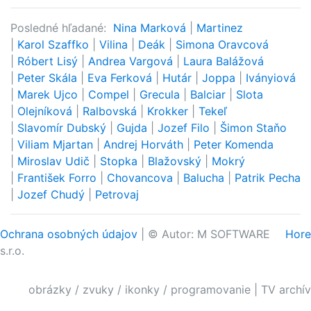
Posledné hľadané:
Nina Marková
|
Martinez
|
Karol Szaffko
|
Vilina
|
Deák
|
Simona Oravcová
|
Róbert Lisý
|
Andrea Vargová
|
Laura Balážová
|
Peter Skála
|
Eva Ferková
|
Hutár
|
Joppa
|
Iványiová
|
Marek Ujco
|
Compel
|
Grecula
|
Balciar
|
Slota
|
Olejníková
|
Ralbovská
|
Krokker
|
Tekeľ
|
Slavomír Dubský
|
Gujda
|
Jozef Filo
|
Šimon Staňo
|
Viliam Mjartan
|
Andrej Horváth
|
Peter Komenda
|
Miroslav Udič
|
Stopka
|
Blažovský
|
Mokrý
|
František Forro
|
Chovancova
|
Balucha
|
Patrik Pecha
|
Jozef Chudý
|
Petrovaj
Ochrana osobných údajov
| © Autor: M SOFTWARE
Hore
s.r.o.
obrázky / zvuky / ikonky / programovanie
|
TV archív