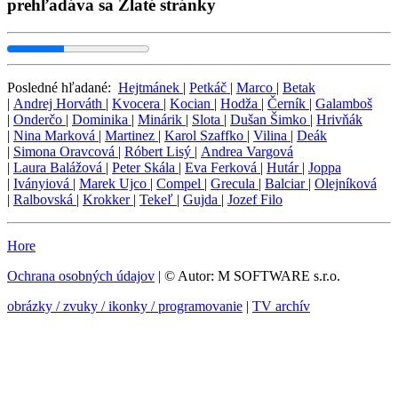
prehľadáva sa Zlaté stránky
Posledné hľadané:
Hejtmánek
|
Petkáč
|
Marco
|
Betak
|
Andrej Horváth
|
Kvocera
|
Kocian
|
Hodža
|
Černík
|
Galamboš
|
Onderčo
|
Dominika
|
Minárik
|
Slota
|
Dušan Šimko
|
Hrivňák
|
Nina Marková
|
Martinez
|
Karol Szaffko
|
Vilina
|
Deák
|
Simona Oravcová
|
Róbert Lisý
|
Andrea Vargová
|
Laura Balážová
|
Peter Skála
|
Eva Ferková
|
Hutár
|
Joppa
|
Iványiová
|
Marek Ujco
|
Compel
|
Grecula
|
Balciar
|
Olejníková
|
Ralbovská
|
Krokker
|
Tekeľ
|
Gujda
|
Jozef Filo
Hore
Ochrana osobných údajov
| © Autor: M SOFTWARE s.r.o.
obrázky / zvuky / ikonky / programovanie
|
TV archív