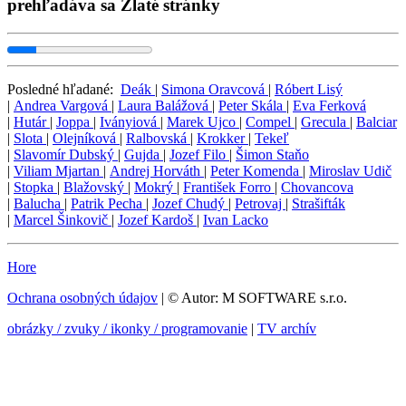
prehľadáva sa Zlaté stránky
Posledné hľadané:
Deák
|
Simona Oravcová
|
Róbert Lisý
|
Andrea Vargová
|
Laura Balážová
|
Peter Skála
|
Eva Ferková
|
Hutár
|
Joppa
|
Iványiová
|
Marek Ujco
|
Compel
|
Grecula
|
Balciar
|
Slota
|
Olejníková
|
Ralbovská
|
Krokker
|
Tekeľ
|
Slavomír Dubský
|
Gujda
|
Jozef Filo
|
Šimon Staňo
|
Viliam Mjartan
|
Andrej Horváth
|
Peter Komenda
|
Miroslav Udič
|
Stopka
|
Blažovský
|
Mokrý
|
František Forro
|
Chovancova
|
Balucha
|
Patrik Pecha
|
Jozef Chudý
|
Petrovaj
|
Strašifták
|
Marcel Šinkovič
|
Jozef Kardoš
|
Ivan Lacko
Hore
Ochrana osobných údajov
| © Autor: M SOFTWARE s.r.o.
obrázky / zvuky / ikonky / programovanie
|
TV archív