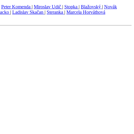
|
Peter Komenda
|
Miroslav Udič
|
Stopka
|
Blažovský
|
Novák
Lacko
|
Ladislav Skačan
|
Steranka
|
Marcela Horváthová