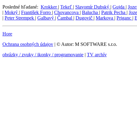
Posledné hľadané:
Krokker
|
Tekeľ
|
Slavomír Dubský
|
Gujda
|
Joze
|
Mokrý
|
František Forro
|
Chovancova
|
Balucha
|
Patrik Pecha
|
Joz
|
Peter Strempek
|
Galbavý
|
Čambal
|
Dugovič
|
Markova
|
Priganc
|
Hore
Ochrana osobných údajov
| © Autor: M SOFTWARE s.r.o.
obrázky / zvuky / ikonky / programovanie
|
TV archív