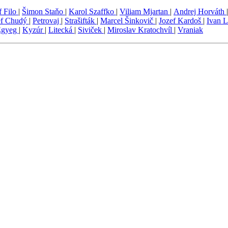
f Filo
|
Šimon Staňo
|
Karol Szaffko
|
Viliam Mjartan
|
Andrej Horváth
ef Chudý
|
Petrovaj
|
Strašifták
|
Marcel Šinkovič
|
Jozef Kardoš
|
Ivan 
Egyeg
|
Kyzúr
|
Litecká
|
Siviček
|
Miroslav Kratochvíl
|
Vraniak