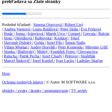
prehľadáva sa Zlaté stránky
Posledné hľadané:
Simona Oravcová
|
Róbert Lisý
|
Andrea Vargová
|
Laura Balážová
|
Peter Skála
|
Eva Ferková
|
Hutár
|
Joppa
|
Iványiová
|
Marek Ujco
|
Compel
|
Grecula
|
Balciar
|
Slota
|
Olejníková
|
Ralbovská
|
Krokker
|
Tekeľ
|
Slavomír Dubský
|
Gujda
|
Jozef Filo
|
Šimon Staňo
|
Viliam Mjartan
|
Andrej Horváth
|
Peter Komenda
|
Miroslav Udič
|
Stopka
|
Blažovský
|
Mokrý
|
František Forro
|
Chovancova
|
Balucha
|
Patrik Pecha
|
Jozef Chudý
|
Petrovaj
|
Strašifták
|
Marcel Šinkovič
|
Jozef Kardoš
|
Ivan Lacko
|
Ladislav Skačan
Hore
Ochrana osobných údajov
| © Autor: M SOFTWARE s.r.o.
obrázky / zvuky / ikonky / programovanie
|
TV archív