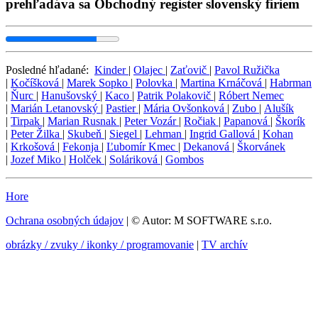
prehľadáva sa Obchodný register slovenský firiem
Posledné hľadané:
Kinder
|
Olajec
|
Zaťovič
|
Pavol Ružička
|
Kočíšková
|
Marek Sopko
|
Polovka
|
Martina Krnáčová
|
Habrman
|
Ňurc
|
Hanušovský
|
Kaco
|
Patrik Polakovič
|
Róbert Nemec
|
Marián Letanovský
|
Pastier
|
Mária Ovšonková
|
Zubo
|
Alušík
|
Tirpak
|
Marian Rusnak
|
Peter Vozár
|
Ročiak
|
Papanová
|
Škorík
|
Peter Žilka
|
Skubeň
|
Siegel
|
Lehman
|
Ingrid Gallová
|
Kohan
|
Krkošová
|
Fekonja
|
Ľubomír Kmec
|
Dekanová
|
Škorvánek
|
Jozef Miko
|
Holček
|
Soláriková
|
Gombos
Hore
Ochrana osobných údajov
| © Autor: M SOFTWARE s.r.o.
obrázky / zvuky / ikonky / programovanie
|
TV archív