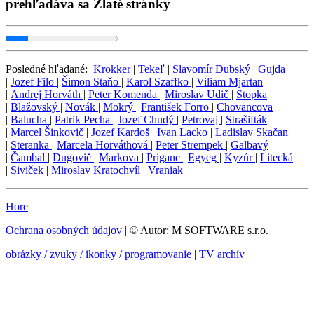
prehľadáva sa Zlaté stránky
Posledné hľadané:
Krokker
|
Tekeľ
|
Slavomír Dubský
|
Gujda
|
Jozef Filo
|
Šimon Staňo
|
Karol Szaffko
|
Viliam Mjartan
|
Andrej Horváth
|
Peter Komenda
|
Miroslav Udič
|
Stopka
|
Blažovský
|
Novák
|
Mokrý
|
František Forro
|
Chovancova
|
Balucha
|
Patrik Pecha
|
Jozef Chudý
|
Petrovaj
|
Strašifták
|
Marcel Šinkovič
|
Jozef Kardoš
|
Ivan Lacko
|
Ladislav Skačan
|
Steranka
|
Marcela Horváthová
|
Peter Strempek
|
Galbavý
|
Čambal
|
Dugovič
|
Markova
|
Priganc
|
Egyeg
|
Kyzúr
|
Litecká
|
Siviček
|
Miroslav Kratochvíl
|
Vraniak
Hore
Ochrana osobných údajov
| © Autor: M SOFTWARE s.r.o.
obrázky / zvuky / ikonky / programovanie
|
TV archív