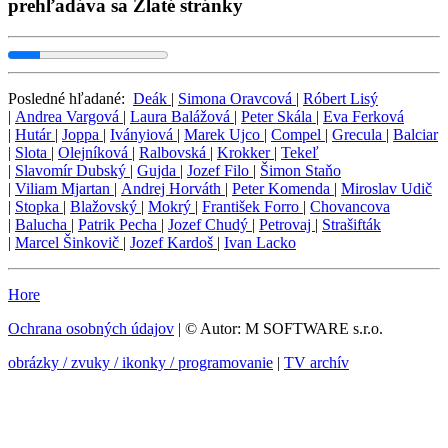
prehľadáva sa Zlaté stránky
Posledné hľadané:
Deák
|
Simona Oravcová
|
Róbert Lisý
|
Andrea Vargová
|
Laura Balážová
|
Peter Skála
|
Eva Ferková
|
Hutár
|
Joppa
|
Iványiová
|
Marek Ujco
|
Compel
|
Grecula
|
Balciar
|
Slota
|
Olejníková
|
Ralbovská
|
Krokker
|
Tekeľ
|
Slavomír Dubský
|
Gujda
|
Jozef Filo
|
Šimon Staňo
|
Viliam Mjartan
|
Andrej Horváth
|
Peter Komenda
|
Miroslav Udič
|
Stopka
|
Blažovský
|
Mokrý
|
František Forro
|
Chovancova
|
Balucha
|
Patrik Pecha
|
Jozef Chudý
|
Petrovaj
|
Strašifták
|
Marcel Šinkovič
|
Jozef Kardoš
|
Ivan Lacko
Hore
Ochrana osobných údajov
| © Autor: M SOFTWARE s.r.o.
obrázky / zvuky / ikonky / programovanie
|
TV archív