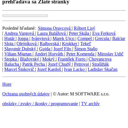
prehľadáva sa Zlaté stránky
Posledné hľadané:
Simona Oravcová
|
Róbert Lisý
|
Andrea Vargová
|
Laura Balážová
|
Peter Skála
|
Eva Ferková
|
Hutár
|
Joppa
|
Iványiová
|
Marek Ujco
|
Compel
|
Grecula
|
Balciar
|
Slota
|
Olejníková
|
Ralbovská
|
Krokker
|
Tekeľ
|
Slavomír Dubský
|
Gujda
|
Jozef Filo
|
Šimon Staňo
|
Viliam Mjartan
|
Andrej Horváth
|
Peter Komenda
|
Miroslav Udič
|
Stopka
|
Blažovský
|
Mokrý
|
František Forro
|
Chovancova
|
Balucha
|
Patrik Pecha
|
Jozef Chudý
|
Petrovaj
|
Strašifták
|
Marcel Šinkovič
|
Jozef Kardoš
|
Ivan Lacko
|
Ladislav Skačan
Hore
Ochrana osobných údajov
| © Autor: M SOFTWARE s.r.o.
obrázky / zvuky / ikonky / programovanie
|
TV archív