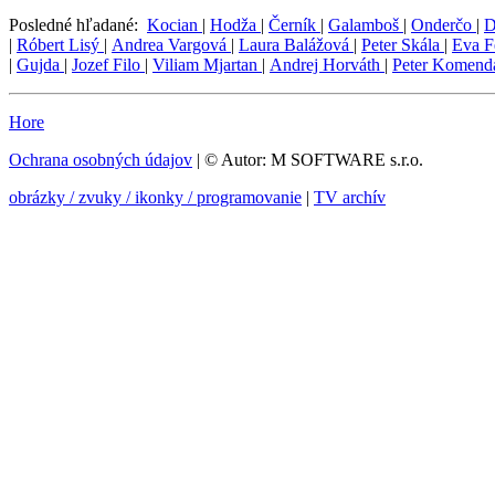
Posledné hľadané:
Kocian
|
Hodža
|
Černík
|
Galamboš
|
Onderčo
|
D
|
Róbert Lisý
|
Andrea Vargová
|
Laura Balážová
|
Peter Skála
|
Eva F
|
Gujda
|
Jozef Filo
|
Viliam Mjartan
|
Andrej Horváth
|
Peter Komen
Hore
Ochrana osobných údajov
| © Autor: M SOFTWARE s.r.o.
obrázky / zvuky / ikonky / programovanie
|
TV archív