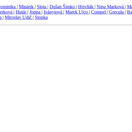
ominika
|
Minárik
|
Slota
|
Dušan Šimko
|
Hrivňák
|
Nina Marková
|
Ma
erková
|
Hutár
|
Joppa
|
Iványiová
|
Marek Ujco
|
Compel
|
Grecula
|
Ba
da
|
Miroslav Udič
|
Stopka