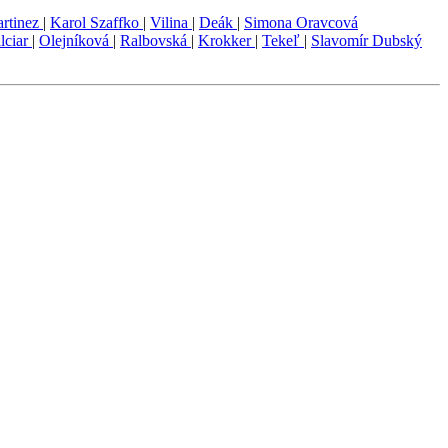
rtinez
|
Karol Szaffko
|
Vilina
|
Deák
|
Simona Oravcová
lciar
|
Olejníková
|
Ralbovská
|
Krokker
|
Tekeľ
|
Slavomír Dubský