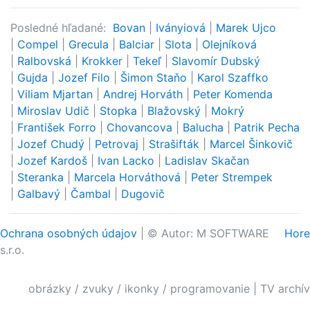
Posledné hľadané:
Bovan
|
Iványiová
|
Marek Ujco
|
Compel
|
Grecula
|
Balciar
|
Slota
|
Olejníková
|
Ralbovská
|
Krokker
|
Tekeľ
|
Slavomír Dubský
|
Gujda
|
Jozef Filo
|
Šimon Staňo
|
Karol Szaffko
|
Viliam Mjartan
|
Andrej Horváth
|
Peter Komenda
|
Miroslav Udič
|
Stopka
|
Blažovský
|
Mokrý
|
František Forro
|
Chovancova
|
Balucha
|
Patrik Pecha
|
Jozef Chudý
|
Petrovaj
|
Strašifták
|
Marcel Šinkovič
|
Jozef Kardoš
|
Ivan Lacko
|
Ladislav Skačan
|
Steranka
|
Marcela Horváthová
|
Peter Strempek
|
Galbavý
|
Čambal
|
Dugovič
Ochrana osobných údajov
| © Autor: M SOFTWARE
Hore
s.r.o.
obrázky / zvuky / ikonky / programovanie
|
TV archív