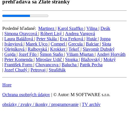
prehľadáva sa Zlaté stránky
Posledné hľadané:
Martinez
|
Karol Szaffko
|
Vilina
|
Deák
|
Simona Oravcová
|
Róbert Lisý
|
Andrea Vargová
|
Laura Balážová
|
Peter Skála
|
Eva Ferková
|
Hutár
|
Joppa
|
Iványiová
|
Marek Ujco
|
Compel
|
Grecula
|
Balciar
|
Slota
|
Olejníková
|
Ralbovská
|
Krokker
|
Tekeľ
|
Slavomír Dubský
|
Gujda
|
Jozef Filo
|
Šimon Staňo
|
Viliam Mjartan
|
Andrej Horváth
|
Peter Komenda
|
Miroslav Udič
|
Stopka
|
Blažovský
|
Mokrý
|
František Forro
|
Chovancova
|
Balucha
|
Patrik Pecha
|
Jozef Chudý
|
Petrovaj
|
Strašifták
Hore
Ochrana osobných údajov
| © Autor: M SOFTWARE s.r.o.
obrázky / zvuky / ikonky / programovanie
|
TV archív