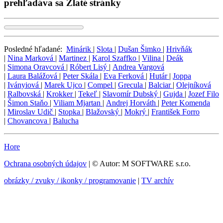
prehľadáva sa Zlaté stránky
Posledné hľadané:
Minárik
|
Slota
|
Dušan Šimko
|
Hrivňák
|
Nina Marková
|
Martinez
|
Karol Szaffko
|
Vilina
|
Deák
|
Simona Oravcová
|
Róbert Lisý
|
Andrea Vargová
|
Laura Balážová
|
Peter Skála
|
Eva Ferková
|
Hutár
|
Joppa
|
Iványiová
|
Marek Ujco
|
Compel
|
Grecula
|
Balciar
|
Olejníková
|
Ralbovská
|
Krokker
|
Tekeľ
|
Slavomír Dubský
|
Gujda
|
Jozef Filo
|
Šimon Staňo
|
Viliam Mjartan
|
Andrej Horváth
|
Peter Komenda
|
Miroslav Udič
|
Stopka
|
Blažovský
|
Mokrý
|
František Forro
|
Chovancova
|
Balucha
Hore
Ochrana osobných údajov
| © Autor: M SOFTWARE s.r.o.
obrázky / zvuky / ikonky / programovanie
|
TV archív