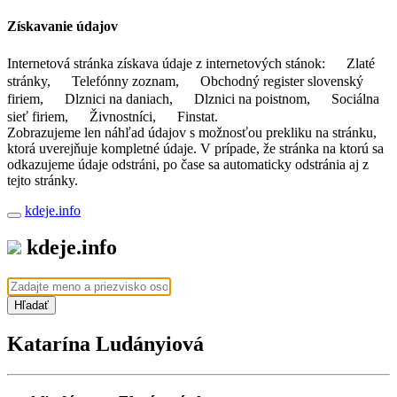
Získavanie údajov
Internetová stránka získava údaje z internetových stánok:
Zlaté
stránky,
Telefónny zoznam,
Obchodný register slovenský
firiem,
Dlznici na daniach,
Dlznici na poistnom,
Sociálna
sieť firiem,
Živnostníci,
Finstat.
Zobrazujeme len náhľad údajov s možnosťou prekliku na stránku,
ktorá uverejňuje kompletné údaje. V prípade, že stránka na ktorú sa
odkazujeme údaje odstráni, po čase sa automaticky odstránia aj z
tejto stránky.
kdeje.info
kdeje.info
Hľadať
Katarína Ludányiová